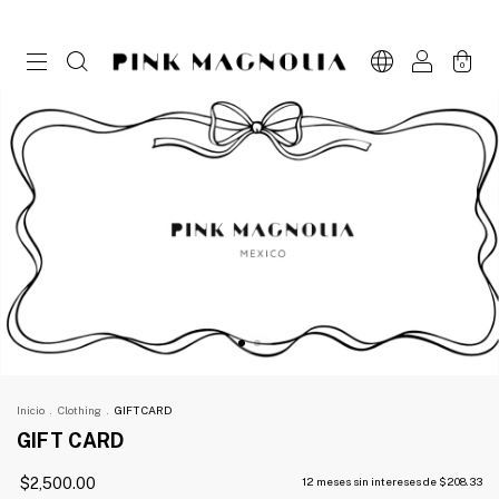
0
Inicio
.
Clothing
.
GIFT CARD
GIFT CARD
$2,500.00
12
meses sin intereses de
$208.33