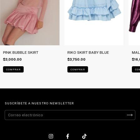
PINK BUBBLE SKIRT
RIKO SKIRT BABY BLUE
MAL
$3,000.00
$3,750.00
$16,
COMPRAR
COMPRAR
CO
SUSCRÍBETE A NUESTRO NEWSLETTER