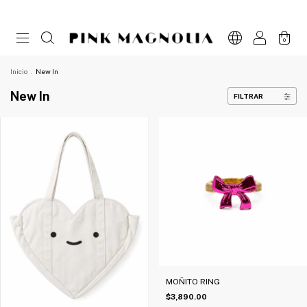
0
Inicio
.
New In
New In
FILTRAR
MOÑITO RING
$3,890.00