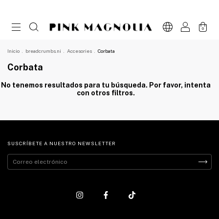
0
Inicio
.
breadcrumbs.ni
.
Accesories
.
Corbata
Corbata
No tenemos resultados para tu búsqueda. Por favor, intenta
con otros filtros.
SUSCRÍBETE A NUESTRO NEWSLETTER