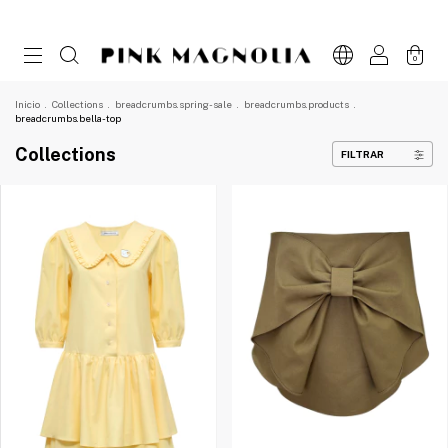
0
Inicio
.
Collections
.
breadcrumbs.spring-sale
.
breadcrumbs.products
.
breadcrumbs.bella-top
Collections
FILTRAR