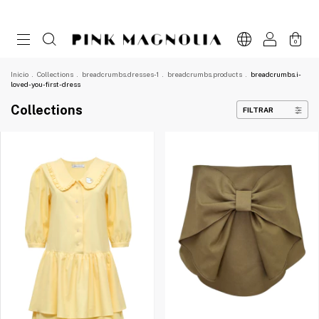
0
Inicio
.
Collections
.
breadcrumbs.dresses-1
.
breadcrumbs.products
.
breadcrumbs.i-
loved-you-first-dress
Collections
FILTRAR