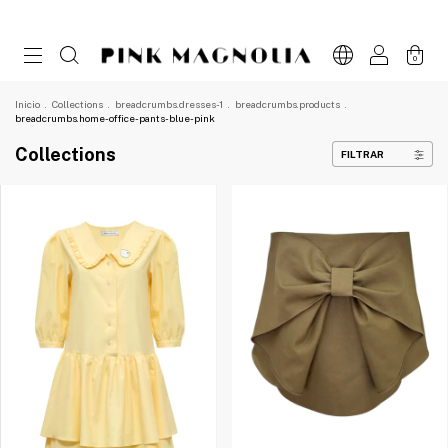
0
Inicio
.
Collections
.
breadcrumbs.dresses-1
.
breadcrumbs.products
.
breadcrumbs.home-office-pants-blue-pink
Collections
FILTRAR