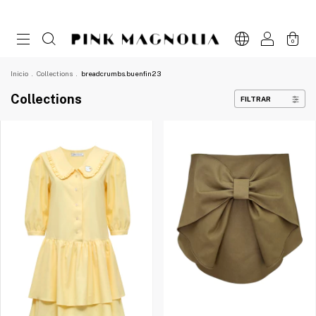
0
Inicio
.
Collections
.
breadcrumbs.buenfin23
Collections
FILTRAR