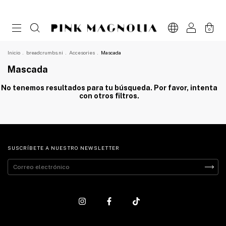
0
Inicio
.
breadcrumbs.ni
.
Accesories
.
Mascada
Mascada
No tenemos resultados para tu búsqueda. Por favor, intenta
con otros filtros.
SUSCRÍBETE A NUESTRO NEWSLETTER