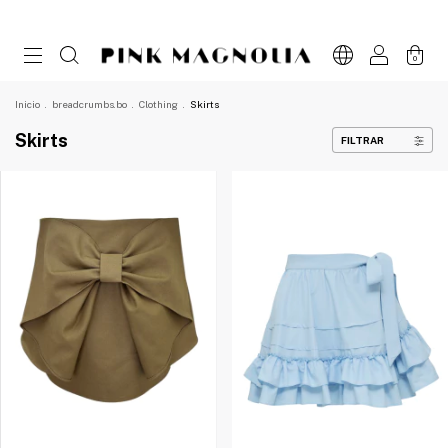
0
Inicio
.
breadcrumbs.bo
.
Clothing
.
Skirts
Skirts
FILTRAR