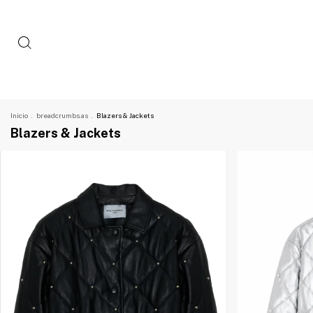
Inicio
.
breadcrumbs.as
.
Blazers & Jackets
Blazers & Jackets