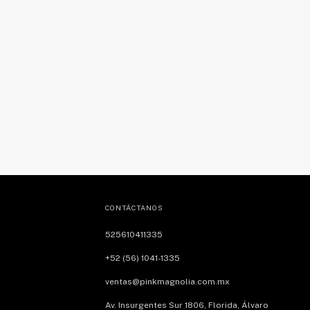
CONTÁCTANOS
525610411335
+52 (56) 1041-1335
ventas@pinkmagnolia.com.mx
Av. Insurgentes Sur 1806, Florida, Álvaro