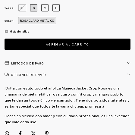
XS
S
M
L
TALLA
ROSA CLARO METÁLICO
COLOR
Guía de tallas
MÉTODOS DE PAGO
OPCIONES DE ENVÍO
¡Brilla con estilo todo el año! La Muñeca Jacket Crop Rosa es una
chamarra de piel metálica rosa claro con fit crop y mangas globito
que le dan un toque único y encantador. Tiene dos bolsillos laterales y
es tan especial que todos te la van a chulear, promesa :)
Hecha en México con amor y con cuidado profesional, es una inversión
que vale cada uso.