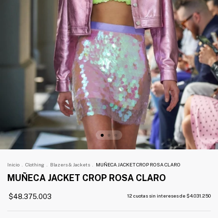
Inicio
.
Clothing
.
Blazers & Jackets
.
MUÑECA JACKET CROP ROSA CLARO
MUÑECA JACKET CROP ROSA CLARO
$48.375.003
12
cuotas sin intereses de
$4.031.250