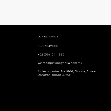
CONTÁCTANOS
525610411335
+52 (56) 1041-1335
ventas@pinkmagnolia.com.mx
Av. Insurgentes Sur 1806, Florida, Álvaro
Obregón, 01030 CDMX