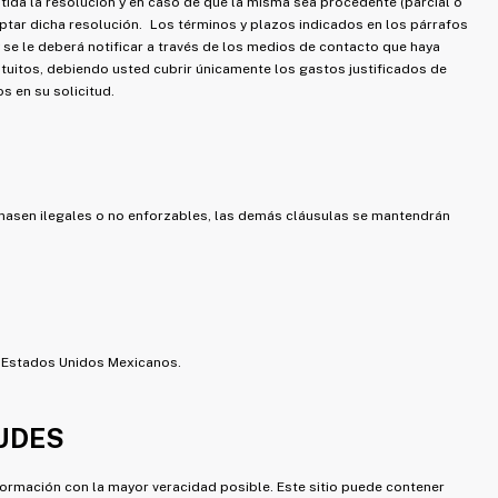
tida la resolución y en caso de que la misma sea procedente (parcial o
optar dicha resolución. Los términos y plazos indicados en los párrafos
 se le deberá notificar a través de los medios de contacto que haya
tuitos, debiendo usted cubrir únicamente los gastos justificados de
s en su solicitud.
nasen ilegales o no enforzables, las demás cláusulas se mantendrán
os Estados Unidos Mexicanos.
TUDES
nformación con la mayor veracidad posible. Este sitio puede contener