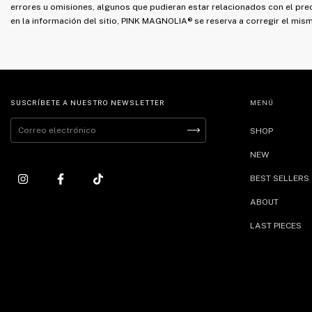
errores u omisiones, algunos que pudieran estar relacionados con el preci
en la información del sitio, PINK MAGNOLIA® se reserva a corregir el mis
SUSCRÍBETE A NUESTRO NEWSLETTER
MENÚ
SHOP
NEW
BEST SELLERS
ABOUT
LAST PIECES