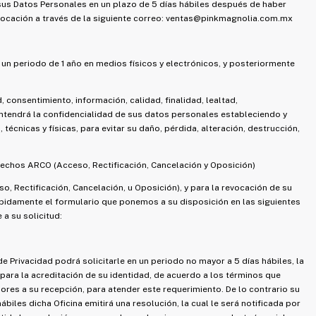
sus Datos Personales en un plazo de 5 días hábiles después de haber
ocación a través de la siguiente correo:
ventas@pinkmagnolia.com.mx
n periodo de 1 año en medios físicos y electrónicos, y posteriormente
 consentimiento, información, calidad, finalidad, lealtad,
ntendrá la confidencialidad de sus datos personales estableciendo y
écnicas y físicas, para evitar su daño, pérdida, alteración, destrucción,
rechos ARCO (Acceso, Rectificación, Cancelación y Oposición)
, Rectificación, Cancelación, u Oposición), y para la revocación de su
bidamente el formulario que ponemos a su disposición en las siguientes
 a su solicitud:
e Privacidad podrá solicitarle en un periodo no mayor a 5 días hábiles, la
ara la acreditación de su identidad, de acuerdo a los términos que
iores a su recepción, para atender este requerimiento. De lo contrario su
biles dicha Oficina emitirá una resolución, la cual le será notificada por