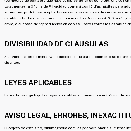
los medios de contacto que haya establecido en su solicitud. Una vez emi
totalmente), la Oficina de Privacidad contará con 15 días hábiles para ad
anteriores, podrán ser ampliados una sola vez en caso de ser necesario y
establecido. La revocación y el ejercicio de los Derechos ARCO serán gra
envío, o el costo de reproducción en copias u otros formatos establecido
DIVISIBILIDAD DE CLÁUSULAS
Si alguno de los términos y/o condiciones de este documento se determi
vigentes.
LEYES APLICABLES
Este sitio se rige bajo las leyes aplicables al comercio electrónico de l
AVISO LEGAL, ERRORES, INEXACTI
El objeto de este sitio, pinkmagnolia.com, es proporcionarle al cliente i