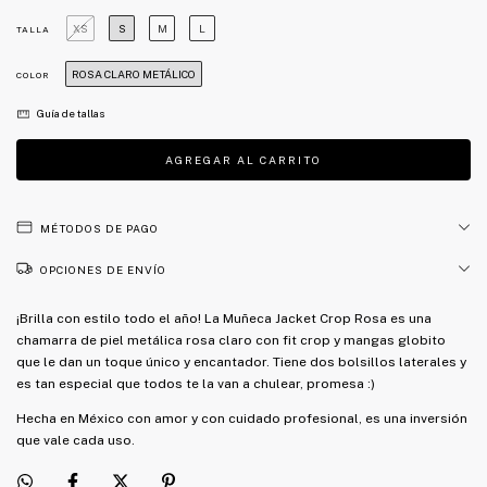
XS
S
M
L
TALLA
ROSA CLARO METÁLICO
COLOR
Guía de tallas
MÉTODOS DE PAGO
OPCIONES DE ENVÍO
¡Brilla con estilo todo el año! La Muñeca Jacket Crop Rosa es una
chamarra de piel metálica rosa claro con fit crop y mangas globito
que le dan un toque único y encantador. Tiene dos bolsillos laterales y
es tan especial que todos te la van a chulear, promesa :)
Hecha en México con amor y con cuidado profesional, es una inversión
que vale cada uso.