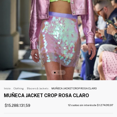
Inicio
.
Clothing
.
Blazers & Jackets
.
MUÑECA JACKET CROP ROSA CLARO
MUÑECA JACKET CROP ROSA CLARO
$15.288.131,59
12
cuotas sin interés de
$1.274.010,97