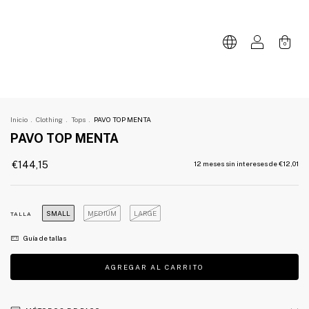
0
Inicio
.
Clothing
.
Tops
.
PAVO TOP MENTA
PAVO TOP MENTA
€144,15
12
meses sin intereses de
€12,01
SMALL
MEDIUM
LARGE
TALLA
Guía de tallas