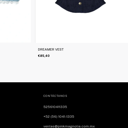
DREAMER VEST
€85,40
CONTÁCTANOS
525610411335
+52 (56) 1041-1335
ventas@pinkmagnolia.com.mx