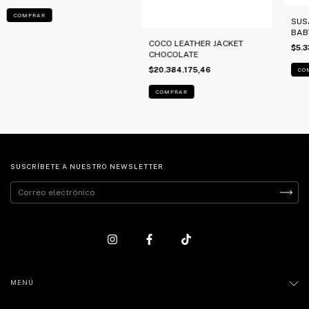
COMPRAR
SUS
BAB
COCO LEATHER JACKET
$5.3
CHOCOLATE
$20.384.175,46
CO
COMPRAR
SUSCRÍBETE A NUESTRO NEWSLETTER
MENÚ