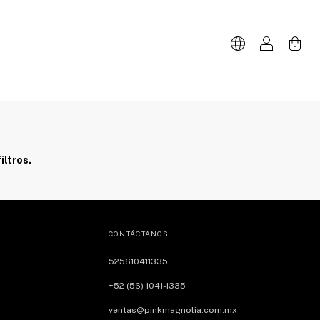
0
iltros.
CONTÁCTANOS
525610411335
+52 (56) 1041-1335
ventas@pinkmagnolia.com.mx